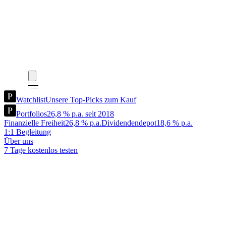
Watchlist
Unsere Top-Picks zum Kauf
Portfolios
26,8 % p.a. seit 2018
Finanzielle Freiheit
26,8 % p.a.
Dividendendepot
18,6 % p.a.
1:1 Begleitung
Über uns
7 Tage kostenlos testen