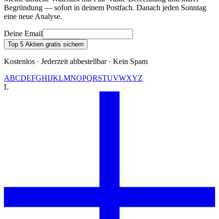
Begründung — sofort in deinem Postfach. Danach jeden Sonntag
eine neue Analyse.
Deine Email
Top 5 Aktien gratis sichern
Kostenlos · Jederzeit abbestellbar · Kein Spam
A
B
C
D
E
F
G
H
I
J
K
L
M
N
O
P
Q
R
S
T
U
V
W
X
Y
Z
L