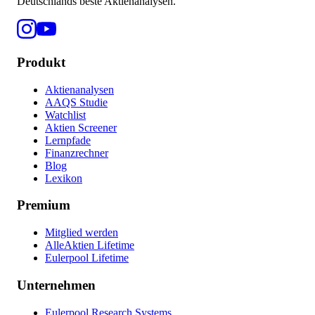
Deutschlands beste Aktienanalysen.
Produkt
Aktienanalysen
AAQS Studie
Watchlist
Aktien Screener
Lernpfade
Finanzrechner
Blog
Lexikon
Premium
Mitglied werden
AlleAktien Lifetime
Eulerpool Lifetime
Unternehmen
Eulerpool Research Systems