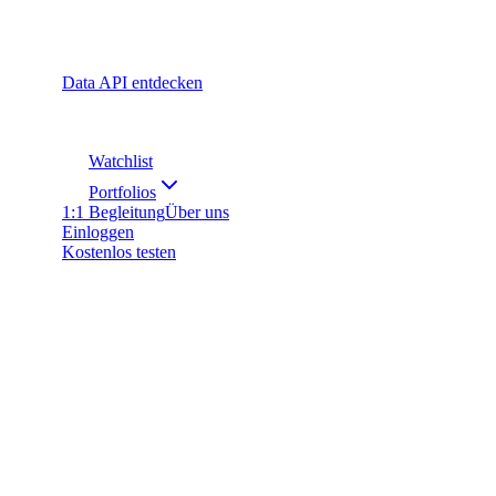
Data API entdecken
Watchlist
Portfolios
1:1 Begleitung
Über uns
Einloggen
Kostenlos testen