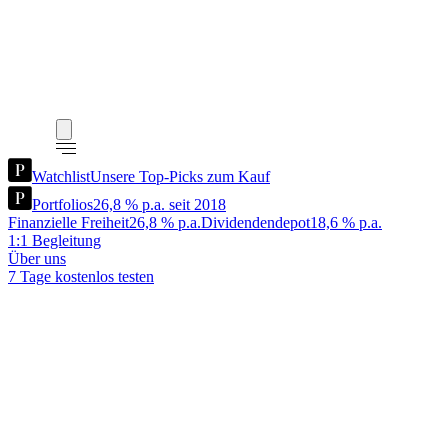
Watchlist
Unsere Top-Picks zum Kauf
Portfolios
26,8 % p.a. seit 2018
Finanzielle Freiheit
26,8 % p.a.
Dividendendepot
18,6 % p.a.
1:1 Begleitung
Über uns
7 Tage kostenlos testen