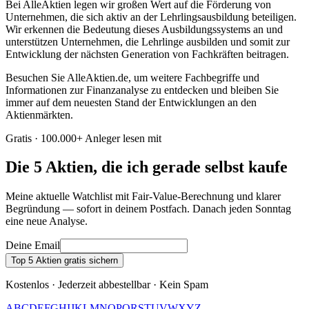
Bei AlleAktien legen wir großen Wert auf die Förderung von
Unternehmen, die sich aktiv an der Lehrlingsausbildung beteiligen.
Wir erkennen die Bedeutung dieses Ausbildungssystems an und
unterstützen Unternehmen, die Lehrlinge ausbilden und somit zur
Entwicklung der nächsten Generation von Fachkräften beitragen.
Besuchen Sie AlleAktien.de, um weitere Fachbegriffe und
Informationen zur Finanzanalyse zu entdecken und bleiben Sie
immer auf dem neuesten Stand der Entwicklungen an den
Aktienmärkten.
Gratis · 100.000+ Anleger lesen mit
Die 5 Aktien, die ich gerade selbst kaufe
Meine aktuelle Watchlist mit Fair-Value-Berechnung und klarer
Begründung — sofort in deinem Postfach. Danach jeden Sonntag
eine neue Analyse.
Deine Email
Top 5 Aktien gratis sichern
Kostenlos · Jederzeit abbestellbar · Kein Spam
A
B
C
D
E
F
G
H
I
J
K
L
M
N
O
P
Q
R
S
T
U
V
W
X
Y
Z