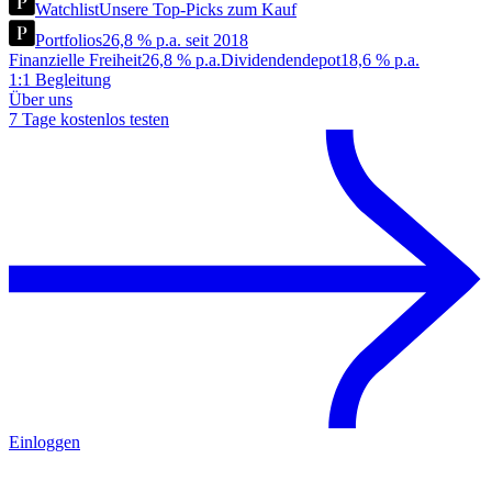
Watchlist
Unsere Top-Picks zum Kauf
Portfolios
26,8 % p.a. seit 2018
Finanzielle Freiheit
26,8 % p.a.
Dividendendepot
18,6 % p.a.
1:1 Begleitung
Über uns
7 Tage kostenlos testen
Einloggen