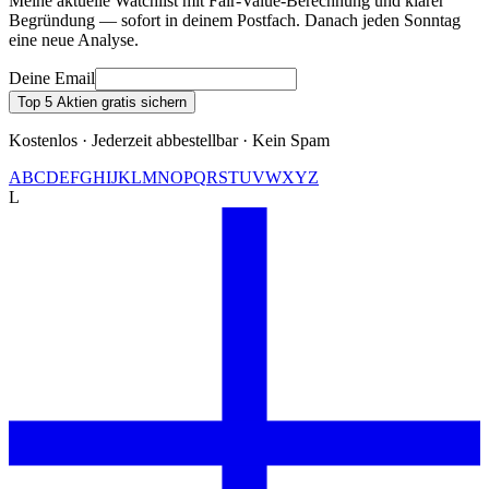
Meine aktuelle Watchlist mit Fair-Value-Berechnung und klarer
Begründung — sofort in deinem Postfach. Danach jeden Sonntag
eine neue Analyse.
Deine Email
Top 5 Aktien gratis sichern
Kostenlos · Jederzeit abbestellbar · Kein Spam
A
B
C
D
E
F
G
H
I
J
K
L
M
N
O
P
Q
R
S
T
U
V
W
X
Y
Z
L