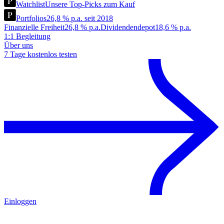
Watchlist
Unsere Top-Picks zum Kauf
Portfolios
26,8 % p.a. seit 2018
Finanzielle Freiheit
26,8 % p.a.
Dividendendepot
18,6 % p.a.
1:1 Begleitung
Über uns
7 Tage kostenlos testen
Einloggen