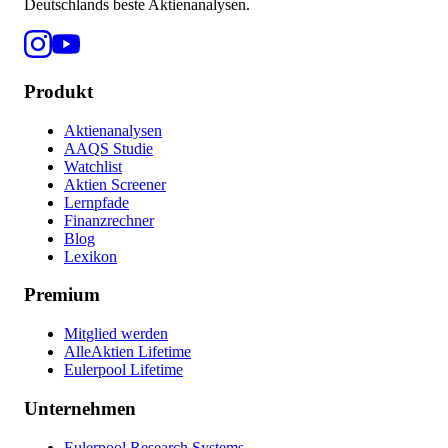
Deutschlands beste Aktienanalysen.
Produkt
Aktienanalysen
AAQS Studie
Watchlist
Aktien Screener
Lernpfade
Finanzrechner
Blog
Lexikon
Premium
Mitglied werden
AlleAktien Lifetime
Eulerpool Lifetime
Unternehmen
Eulerpool Research Systems