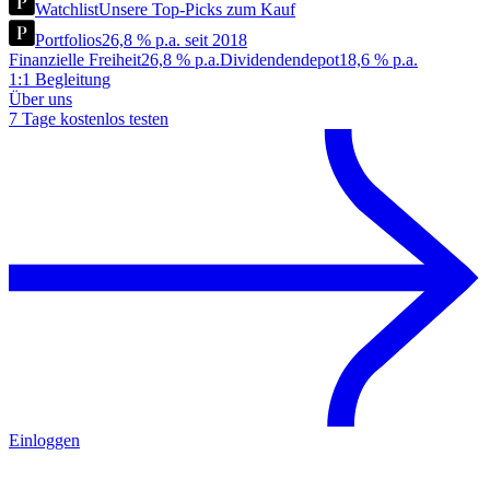
Watchlist
Unsere Top-Picks zum Kauf
Portfolios
26,8 % p.a. seit 2018
Finanzielle Freiheit
26,8 % p.a.
Dividendendepot
18,6 % p.a.
1:1 Begleitung
Über uns
7 Tage kostenlos testen
Einloggen