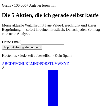
Gratis · 100.000+ Anleger lesen mit
Die 5 Aktien, die ich gerade selbst kaufe
Meine aktuelle Watchlist mit Fair-Value-Berechnung und klarer
Begründung — sofort in deinem Postfach. Danach jeden Sonntag
eine neue Analyse.
Deine Email
Top 5 Aktien gratis sichern
Kostenlos · Jederzeit abbestellbar · Kein Spam
A
B
C
D
E
F
G
H
I
J
K
L
M
N
O
P
Q
R
S
T
U
V
W
X
Y
Z
A