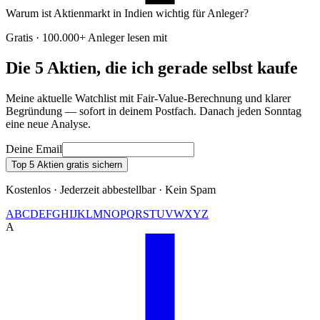
Warum ist Aktienmarkt in Indien wichtig für Anleger?
Gratis · 100.000+ Anleger lesen mit
Die 5 Aktien, die ich gerade selbst kaufe
Meine aktuelle Watchlist mit Fair-Value-Berechnung und klarer
Begründung — sofort in deinem Postfach. Danach jeden Sonntag
eine neue Analyse.
Deine Email
Top 5 Aktien gratis sichern
Kostenlos · Jederzeit abbestellbar · Kein Spam
A
B
C
D
E
F
G
H
I
J
K
L
M
N
O
P
Q
R
S
T
U
V
W
X
Y
Z
A