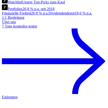
Watchlist
Unsere Top-Picks zum Kauf
Portfolios
26,8 % p.a. seit 2018
Finanzielle Freiheit
26,8 % p.a.
Dividendendepot
18,6 % p.a.
1:1 Begleitung
Über uns
7 Tage kostenlos testen
Einloggen