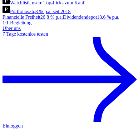
Watchlist
Unsere Top-Picks zum Kauf
Portfolios
26,8 % p.a. seit 2018
Finanzielle Freiheit
26,8 % p.a.
Dividendendepot
18,6 % p.a.
1:1 Begleitung
Über uns
7 Tage kostenlos testen
Einloggen