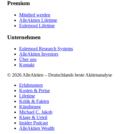
Premium
Mitglied werden
AlleAktien Lifetime
Eulerpool Lifetime
Unternehmen
Eulerpool Research Systems
AlleAktien Investors
Über uns
Kontakt
©
2026
AlleAktien – Deutschlands beste Aktienanalyse
Erfahrungen
Kosten & Preise
Lifetime
Kritik & Fakten
Kündigung
Michael C. Jakob
Klage & Urteil
Insider Podcast
AlleAktien Wealth