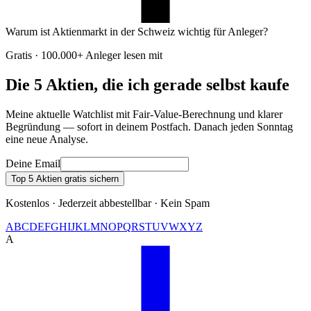
Warum ist Aktienmarkt in der Schweiz wichtig für Anleger?
Gratis · 100.000+ Anleger lesen mit
Die 5 Aktien, die ich gerade selbst kaufe
Meine aktuelle Watchlist mit Fair-Value-Berechnung und klarer
Begründung — sofort in deinem Postfach. Danach jeden Sonntag
eine neue Analyse.
Deine Email
Top 5 Aktien gratis sichern
Kostenlos · Jederzeit abbestellbar · Kein Spam
A
B
C
D
E
F
G
H
I
J
K
L
M
N
O
P
Q
R
S
T
U
V
W
X
Y
Z
A