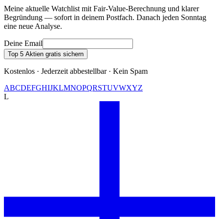
Meine aktuelle Watchlist mit Fair-Value-Berechnung und klarer
Begründung — sofort in deinem Postfach. Danach jeden Sonntag
eine neue Analyse.
Deine Email
Top 5 Aktien gratis sichern
Kostenlos · Jederzeit abbestellbar · Kein Spam
A
B
C
D
E
F
G
H
I
J
K
L
M
N
O
P
Q
R
S
T
U
V
W
X
Y
Z
L