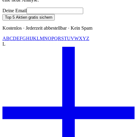
Deine Email
Top 5 Aktien gratis sichern
Kostenlos · Jederzeit abbestellbar · Kein Spam
A
B
C
D
E
F
G
H
I
J
K
L
M
N
O
P
Q
R
S
T
U
V
W
X
Y
Z
L