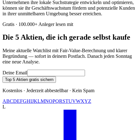
Unternehmen ihre lokale Suchstrategie entwickeln und optimieren,
können sie ihr Geschäftswachstum fördern und potenzielle Kunden
in ihrer unmittelbaren Umgebung besser erreichen.
Gratis · 100.000+ Anleger lesen mit
Die 5 Aktien, die ich gerade selbst kaufe
Meine aktuelle Watchlist mit Fair-Value-Berechnung und klarer
Begründung — sofort in deinem Postfach. Danach jeden Sonntag
eine neue Analyse.
Deine Email
Top 5 Aktien gratis sichern
Kostenlos · Jederzeit abbestellbar · Kein Spam
A
B
C
D
E
F
G
H
I
J
K
L
M
N
O
P
Q
R
S
T
U
V
W
X
Y
Z
L