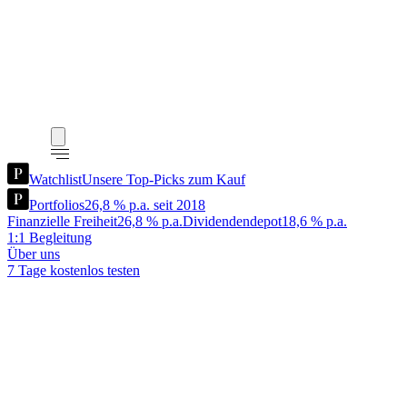
Watchlist
Unsere Top-Picks zum Kauf
Portfolios
26,8 % p.a. seit 2018
Finanzielle Freiheit
26,8 % p.a.
Dividendendepot
18,6 % p.a.
1:1 Begleitung
Über uns
7 Tage kostenlos testen