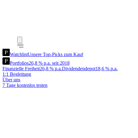
Watchlist
Unsere Top-Picks zum Kauf
Portfolios
26,8 % p.a. seit 2018
Finanzielle Freiheit
26,8 % p.a.
Dividendendepot
18,6 % p.a.
1:1 Begleitung
Über uns
7 Tage kostenlos testen