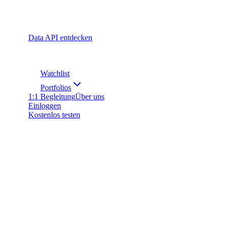
Data API entdecken
Watchlist
Portfolios
1:1 Begleitung
Über uns
Einloggen
Kostenlos testen