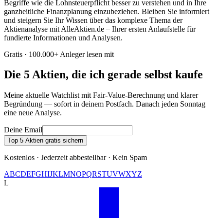
Begriffe wie die Lohnsteuerpflicht besser zu verstehen und in Ihre
ganzheitliche Finanzplanung einzubeziehen. Bleiben Sie informiert
und steigern Sie Ihr Wissen über das komplexe Thema der
Aktienanalyse mit AlleAktien.de – Ihrer ersten Anlaufstelle für
fundierte Informationen und Analysen.
Gratis · 100.000+ Anleger lesen mit
Die 5 Aktien, die ich gerade selbst kaufe
Meine aktuelle Watchlist mit Fair-Value-Berechnung und klarer
Begründung — sofort in deinem Postfach. Danach jeden Sonntag
eine neue Analyse.
Deine Email
Top 5 Aktien gratis sichern
Kostenlos · Jederzeit abbestellbar · Kein Spam
A
B
C
D
E
F
G
H
I
J
K
L
M
N
O
P
Q
R
S
T
U
V
W
X
Y
Z
L