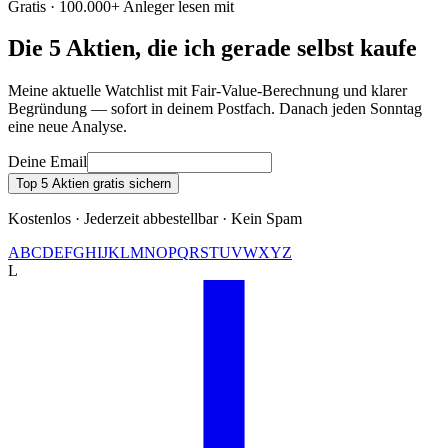
Gratis · 100.000+ Anleger lesen mit
Die 5 Aktien, die ich gerade selbst kaufe
Meine aktuelle Watchlist mit Fair-Value-Berechnung und klarer
Begründung — sofort in deinem Postfach. Danach jeden Sonntag
eine neue Analyse.
Deine Email
Top 5 Aktien gratis sichern
Kostenlos · Jederzeit abbestellbar · Kein Spam
A
B
C
D
E
F
G
H
I
J
K
L
M
N
O
P
Q
R
S
T
U
V
W
X
Y
Z
L