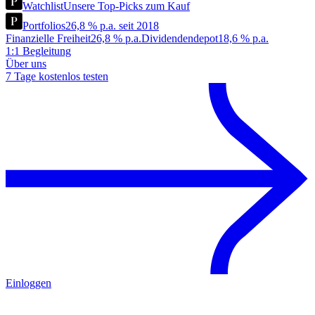
Watchlist
Unsere Top-Picks zum Kauf
Portfolios
26,8 % p.a. seit 2018
Finanzielle Freiheit
26,8 % p.a.
Dividendendepot
18,6 % p.a.
1:1 Begleitung
Über uns
7 Tage kostenlos testen
Einloggen