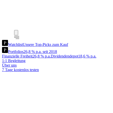
Watchlist
Unsere Top-Picks zum Kauf
Portfolios
26,8 % p.a. seit 2018
Finanzielle Freiheit
26,8 % p.a.
Dividendendepot
18,6 % p.a.
1:1 Begleitung
Über uns
7 Tage kostenlos testen