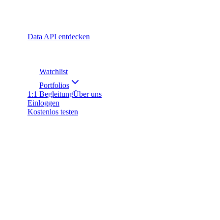
Data API entdecken
Watchlist
Portfolios
1:1 Begleitung
Über uns
Einloggen
Kostenlos testen