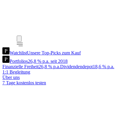
Watchlist
Unsere Top-Picks zum Kauf
Portfolios
26,8 % p.a. seit 2018
Finanzielle Freiheit
26,8 % p.a.
Dividendendepot
18,6 % p.a.
1:1 Begleitung
Über uns
7 Tage kostenlos testen