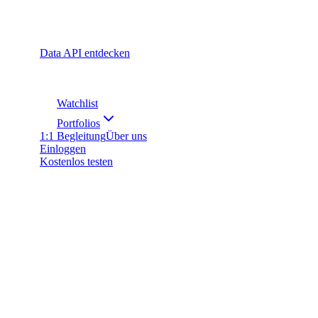
Data API entdecken
Watchlist
Portfolios
1:1 Begleitung
Über uns
Einloggen
Kostenlos testen