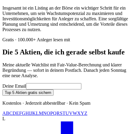
Insgesamt ist ein Listing an der Börse ein wichtiger Schritt für ein
Unternehmen, um sein Wachstumspotenzial zu maximieren und
Investitionsmöglichkeiten für Anleger zu schaffen. Eine sorgfältige
Planung und Umsetzung sind entscheidend, um die Vorteile dieses
Prozesses zu nutzen.
Gratis · 100.000+ Anleger lesen mit
Die 5 Aktien, die ich gerade selbst kaufe
Meine aktuelle Watchlist mit Fair-Value-Berechnung und klarer
Begründung — sofort in deinem Postfach. Danach jeden Sonntag
eine neue Analyse.
Deine Email
Top 5 Aktien gratis sichern
Kostenlos · Jederzeit abbestellbar · Kein Spam
A
B
C
D
E
F
G
H
I
J
K
L
M
N
O
P
Q
R
S
T
U
V
W
X
Y
Z
L