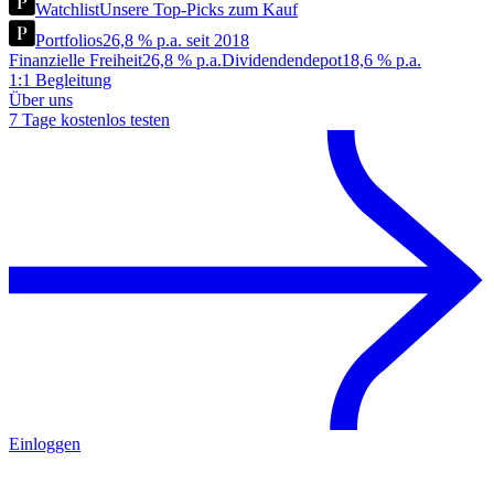
Watchlist
Unsere Top-Picks zum Kauf
Portfolios
26,8 % p.a. seit 2018
Finanzielle Freiheit
26,8 % p.a.
Dividendendepot
18,6 % p.a.
1:1 Begleitung
Über uns
7 Tage kostenlos testen
Einloggen