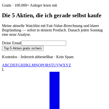
Gratis · 100.000+ Anleger lesen mit
Die 5 Aktien, die ich gerade selbst kaufe
Meine aktuelle Watchlist mit Fair-Value-Berechnung und klarer
Begründung — sofort in deinem Postfach. Danach jeden Sonntag
eine neue Analyse.
Deine Email
Top 5 Aktien gratis sichern
Kostenlos · Jederzeit abbestellbar · Kein Spam
A
B
C
D
E
F
G
H
I
J
K
L
M
N
O
P
Q
R
S
T
U
V
W
X
Y
Z
L