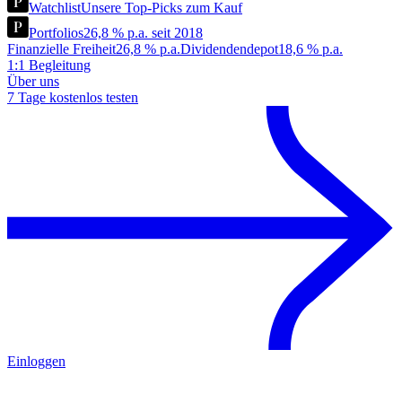
Watchlist
Unsere Top-Picks zum Kauf
Portfolios
26,8 % p.a. seit 2018
Finanzielle Freiheit
26,8 % p.a.
Dividendendepot
18,6 % p.a.
1:1 Begleitung
Über uns
7 Tage kostenlos testen
Einloggen