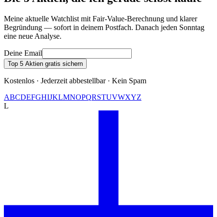
Meine aktuelle Watchlist mit Fair-Value-Berechnung und klarer
Begründung — sofort in deinem Postfach. Danach jeden Sonntag
eine neue Analyse.
Deine Email
Top 5 Aktien gratis sichern
Kostenlos · Jederzeit abbestellbar · Kein Spam
A
B
C
D
E
F
G
H
I
J
K
L
M
N
O
P
Q
R
S
T
U
V
W
X
Y
Z
L