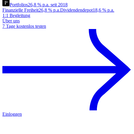
Portfolios
26,8 % p.a. seit 2018
Finanzielle Freiheit
26,8 % p.a.
Dividendendepot
18,6 % p.a.
1:1 Begleitung
Über uns
7 Tage kostenlos testen
Einloggen