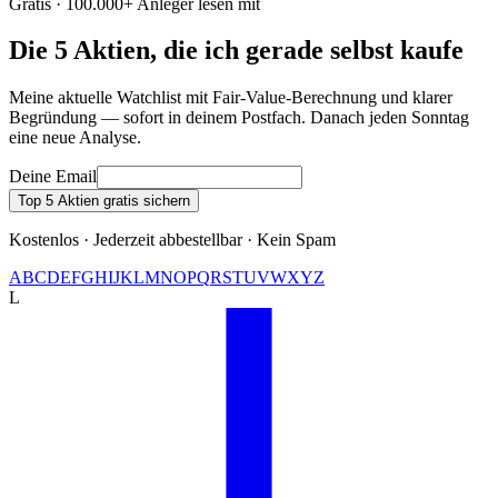
Gratis · 100.000+ Anleger lesen mit
Die 5 Aktien, die ich gerade selbst kaufe
Meine aktuelle Watchlist mit Fair-Value-Berechnung und klarer
Begründung — sofort in deinem Postfach. Danach jeden Sonntag
eine neue Analyse.
Deine Email
Top 5 Aktien gratis sichern
Kostenlos · Jederzeit abbestellbar · Kein Spam
A
B
C
D
E
F
G
H
I
J
K
L
M
N
O
P
Q
R
S
T
U
V
W
X
Y
Z
L