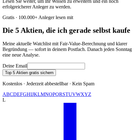
Lesen Sie weiter, um Ihr Wissen zu erweitern und ein noch
erfolgreicherer Anleger zu werden.
Gratis · 100.000+ Anleger lesen mit
Die 5 Aktien, die ich gerade selbst kaufe
Meine aktuelle Watchlist mit Fair-Value-Berechnung und klarer
Begründung — sofort in deinem Postfach. Danach jeden Sonntag
eine neue Analyse.
Deine Email
Top 5 Aktien gratis sichern
Kostenlos · Jederzeit abbestellbar · Kein Spam
A
B
C
D
E
F
G
H
I
J
K
L
M
N
O
P
Q
R
S
T
U
V
W
X
Y
Z
L