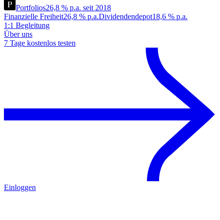
Portfolios
26,8 % p.a. seit 2018
Finanzielle Freiheit
26,8 % p.a.
Dividendendepot
18,6 % p.a.
1:1 Begleitung
Über uns
7 Tage kostenlos testen
Einloggen