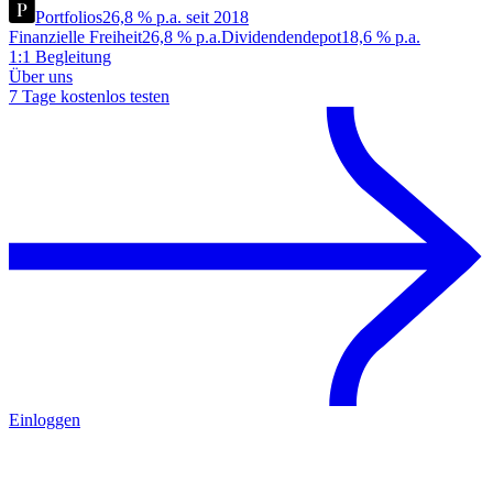
Portfolios
26,8 % p.a. seit 2018
Finanzielle Freiheit
26,8 % p.a.
Dividendendepot
18,6 % p.a.
1:1 Begleitung
Über uns
7 Tage kostenlos testen
Einloggen