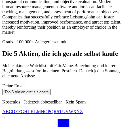
transparent communication, and objective evaluation. Modern
human resource management software and tools can facilitate
tracking, management, and assessment of performance objectives.
Companies that successfully embrace Leistungslohn can foster
increased motivation, improved performance, and attract top talent,
thereby reinforcing their position as an employer of choice in the
market.
Gratis · 100.000+ Anleger lesen mit
Die 5 Aktien, die ich gerade selbst kaufe
Meine aktuelle Watchlist mit Fair-Value-Berechnung und klarer
Begründung — sofort in deinem Postfach. Danach jeden Sonntag
eine neue Analyse.
Deine Email
Top 5 Aktien gratis sichern
Kostenlos · Jederzeit abbestellbar · Kein Spam
A
B
C
D
E
F
G
H
I
J
K
L
M
N
O
P
Q
R
S
T
U
V
W
X
Y
Z
L