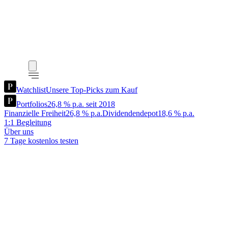
Watchlist
Unsere Top-Picks zum Kauf
Portfolios
26,8 % p.a. seit 2018
Finanzielle Freiheit
26,8 % p.a.
Dividendendepot
18,6 % p.a.
1:1 Begleitung
Über uns
7 Tage kostenlos testen