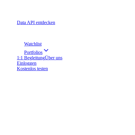
Data API entdecken
Watchlist
Portfolios
1:1 Begleitung
Über uns
Einloggen
Kostenlos testen