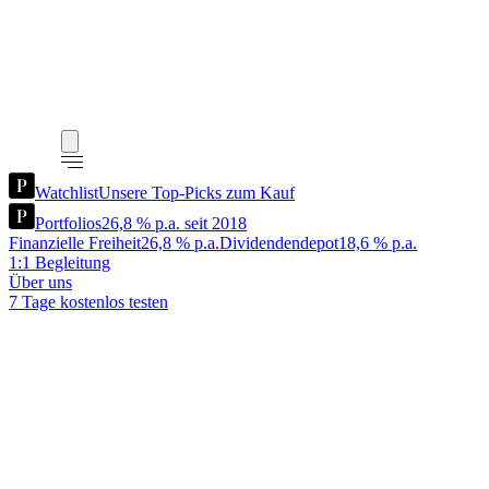
Watchlist
Unsere Top-Picks zum Kauf
Portfolios
26,8 % p.a. seit 2018
Finanzielle Freiheit
26,8 % p.a.
Dividendendepot
18,6 % p.a.
1:1 Begleitung
Über uns
7 Tage kostenlos testen