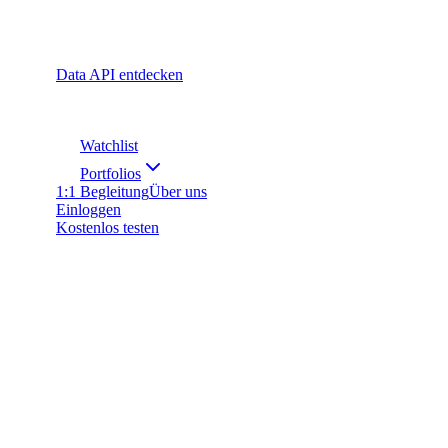
Data API entdecken
Watchlist
Portfolios
1:1 Begleitung
Über uns
Einloggen
Kostenlos testen