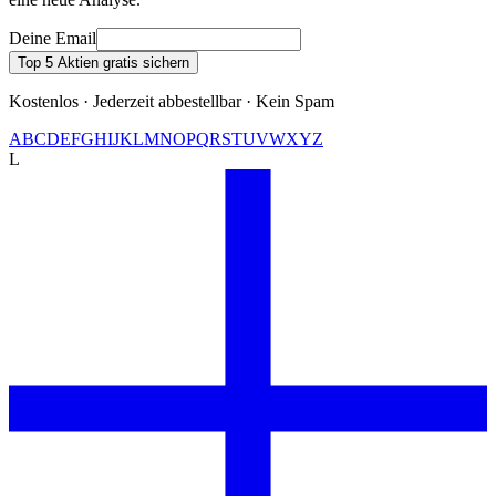
Deine Email
Top 5 Aktien gratis sichern
Kostenlos · Jederzeit abbestellbar · Kein Spam
A
B
C
D
E
F
G
H
I
J
K
L
M
N
O
P
Q
R
S
T
U
V
W
X
Y
Z
L