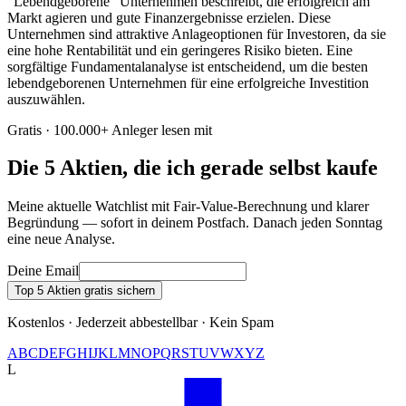
"Lebendgeborene" Unternehmen beschreibt, die erfolgreich am
Markt agieren und gute Finanzergebnisse erzielen. Diese
Unternehmen sind attraktive Anlageoptionen für Investoren, da sie
eine hohe Rentabilität und ein geringeres Risiko bieten. Eine
sorgfältige Fundamentalanalyse ist entscheidend, um die besten
lebendgeborenen Unternehmen für eine erfolgreiche Investition
auszuwählen.
Gratis · 100.000+ Anleger lesen mit
Die 5 Aktien, die ich gerade selbst kaufe
Meine aktuelle Watchlist mit Fair-Value-Berechnung und klarer
Begründung — sofort in deinem Postfach. Danach jeden Sonntag
eine neue Analyse.
Deine Email
Top 5 Aktien gratis sichern
Kostenlos · Jederzeit abbestellbar · Kein Spam
A
B
C
D
E
F
G
H
I
J
K
L
M
N
O
P
Q
R
S
T
U
V
W
X
Y
Z
L