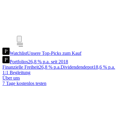
Watchlist
Unsere Top-Picks zum Kauf
Portfolios
26,8 % p.a. seit 2018
Finanzielle Freiheit
26,8 % p.a.
Dividendendepot
18,6 % p.a.
1:1 Begleitung
Über uns
7 Tage kostenlos testen