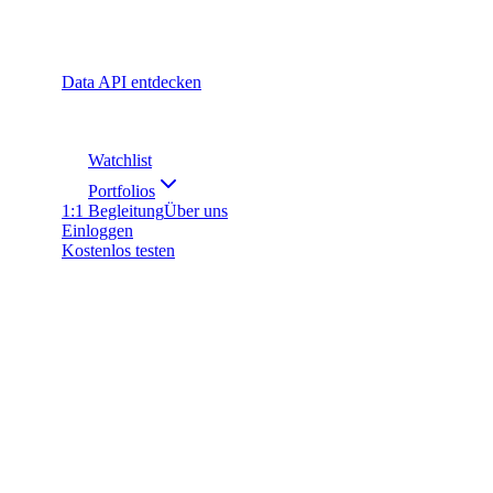
Data API entdecken
Watchlist
Portfolios
1:1 Begleitung
Über uns
Einloggen
Kostenlos testen