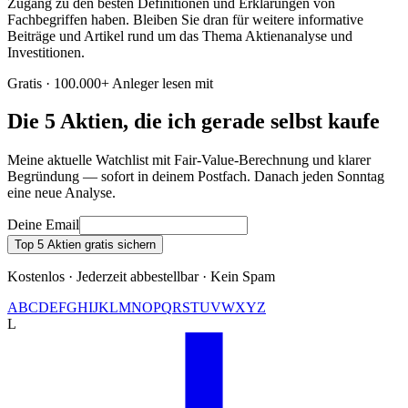
Zugang zu den besten Definitionen und Erklärungen von
Fachbegriffen haben. Bleiben Sie dran für weitere informative
Beiträge und Artikel rund um das Thema Aktienanalyse und
Investitionen.
Gratis · 100.000+ Anleger lesen mit
Die 5 Aktien, die ich gerade selbst kaufe
Meine aktuelle Watchlist mit Fair-Value-Berechnung und klarer
Begründung — sofort in deinem Postfach. Danach jeden Sonntag
eine neue Analyse.
Deine Email
Top 5 Aktien gratis sichern
Kostenlos · Jederzeit abbestellbar · Kein Spam
A
B
C
D
E
F
G
H
I
J
K
L
M
N
O
P
Q
R
S
T
U
V
W
X
Y
Z
L