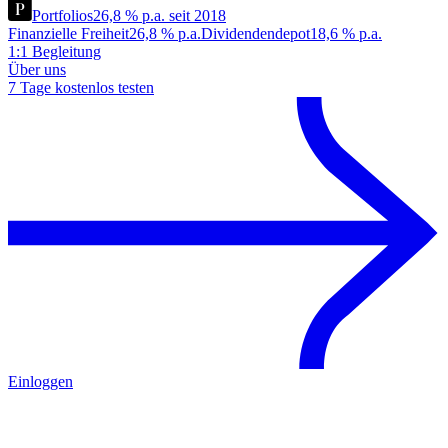
Portfolios
26,8 % p.a. seit 2018
Finanzielle Freiheit
26,8 % p.a.
Dividendendepot
18,6 % p.a.
1:1 Begleitung
Über uns
7 Tage kostenlos testen
Einloggen