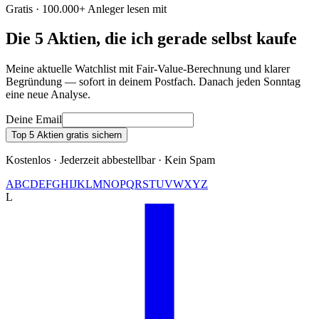
Gratis · 100.000+ Anleger lesen mit
Die 5 Aktien, die ich gerade selbst kaufe
Meine aktuelle Watchlist mit Fair-Value-Berechnung und klarer
Begründung — sofort in deinem Postfach. Danach jeden Sonntag
eine neue Analyse.
Deine Email
Top 5 Aktien gratis sichern
Kostenlos · Jederzeit abbestellbar · Kein Spam
A
B
C
D
E
F
G
H
I
J
K
L
M
N
O
P
Q
R
S
T
U
V
W
X
Y
Z
L