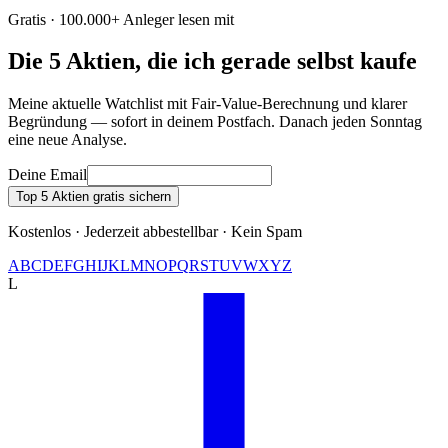
Gratis · 100.000+ Anleger lesen mit
Die 5 Aktien, die ich gerade selbst kaufe
Meine aktuelle Watchlist mit Fair-Value-Berechnung und klarer
Begründung — sofort in deinem Postfach. Danach jeden Sonntag
eine neue Analyse.
Deine Email
Top 5 Aktien gratis sichern
Kostenlos · Jederzeit abbestellbar · Kein Spam
A
B
C
D
E
F
G
H
I
J
K
L
M
N
O
P
Q
R
S
T
U
V
W
X
Y
Z
L