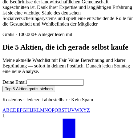
die Bedürfnisse der landwirtschaftlichen Gemeinschaft
zugeschnitten ist. Dank ihrer Expertise und langjährigen Erfahrung
ist sie eine wichtige Säule des deutschen
Sozialversicherungssystems und spielt eine entscheidende Rolle für
die Gesundheit und Wohlbefinden der Mitglieder.
Gratis · 100.000+ Anleger lesen mit
Die 5 Aktien, die ich gerade selbst kaufe
Meine aktuelle Watchlist mit Fair-Value-Berechnung und klarer
Begründung — sofort in deinem Postfach. Danach jeden Sonntag
eine neue Analyse.
Deine Email
Top 5 Aktien gratis sichern
Kostenlos · Jederzeit abbestellbar · Kein Spam
A
B
C
D
E
F
G
H
I
J
K
L
M
N
O
P
Q
R
S
T
U
V
W
X
Y
Z
L