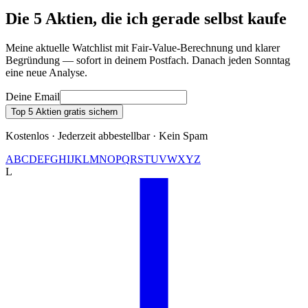
Die 5 Aktien, die ich gerade selbst kaufe
Meine aktuelle Watchlist mit Fair-Value-Berechnung und klarer
Begründung — sofort in deinem Postfach. Danach jeden Sonntag
eine neue Analyse.
Deine Email
Top 5 Aktien gratis sichern
Kostenlos · Jederzeit abbestellbar · Kein Spam
A
B
C
D
E
F
G
H
I
J
K
L
M
N
O
P
Q
R
S
T
U
V
W
X
Y
Z
L