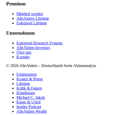
Premium
Mitglied werden
AlleAktien Lifetime
Eulerpool Lifetime
Unternehmen
Eulerpool Research Systems
AlleAktien Investors
Über uns
Kontakt
©
2026
AlleAktien – Deutschlands beste Aktienanalyse
Erfahrungen
Kosten & Preise
Lifetime
Kritik & Fakten
Kündigung
Michael C. Jakob
Klage & Urteil
Insider Podcast
AlleAktien Wealth