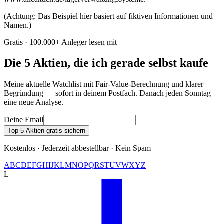
(Achtung: Das Beispiel hier basiert auf fiktiven Informationen und
Namen.)
Gratis · 100.000+ Anleger lesen mit
Die 5 Aktien, die ich gerade selbst kaufe
Meine aktuelle Watchlist mit Fair-Value-Berechnung und klarer
Begründung — sofort in deinem Postfach. Danach jeden Sonntag
eine neue Analyse.
Deine Email
Top 5 Aktien gratis sichern
Kostenlos · Jederzeit abbestellbar · Kein Spam
A
B
C
D
E
F
G
H
I
J
K
L
M
N
O
P
Q
R
S
T
U
V
W
X
Y
Z
L