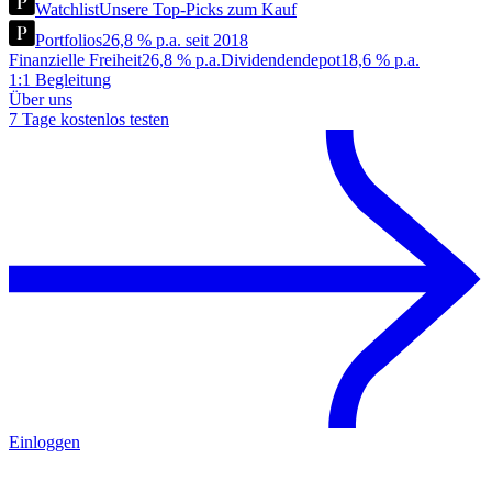
Watchlist
Unsere Top-Picks zum Kauf
Portfolios
26,8 % p.a. seit 2018
Finanzielle Freiheit
26,8 % p.a.
Dividendendepot
18,6 % p.a.
1:1 Begleitung
Über uns
7 Tage kostenlos testen
Einloggen