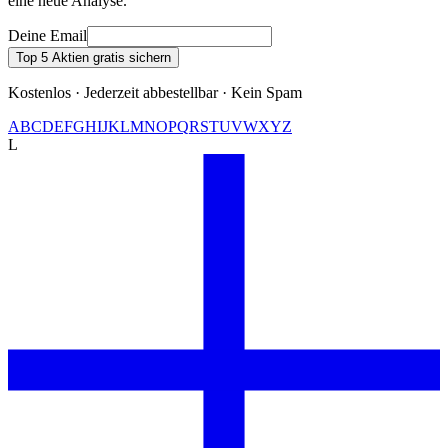
eine neue Analyse.
Deine Email
Top 5 Aktien gratis sichern
Kostenlos · Jederzeit abbestellbar · Kein Spam
A
B
C
D
E
F
G
H
I
J
K
L
M
N
O
P
Q
R
S
T
U
V
W
X
Y
Z
L