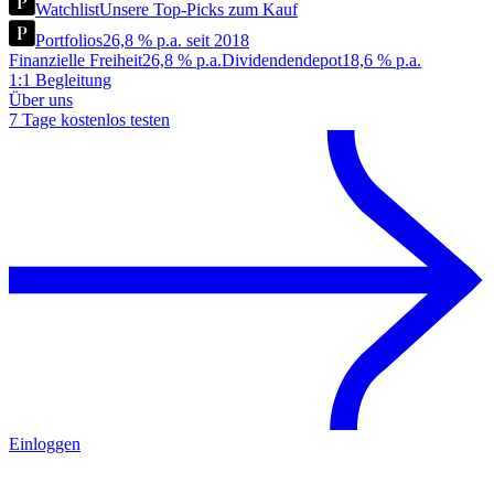
Watchlist
Unsere Top-Picks zum Kauf
Portfolios
26,8 % p.a. seit 2018
Finanzielle Freiheit
26,8 % p.a.
Dividendendepot
18,6 % p.a.
1:1 Begleitung
Über uns
7 Tage kostenlos testen
Einloggen