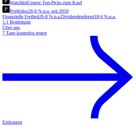
Watchlist
Unsere Top-Picks zum Kauf
Portfolios
26,8 % p.a. seit 2018
Finanzielle Freiheit
26,8 % p.a.
Dividendendepot
18,6 % p.a.
1:1 Begleitung
Über uns
7 Tage kostenlos testen
Einloggen