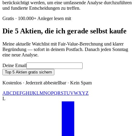
berücksichtigt werden, um eine umfassende Analyse durchzuführen
und fundierte Entscheidungen zu treffen.
Gratis · 100.000+ Anleger lesen mit
Die 5 Aktien, die ich gerade selbst kaufe
Meine aktuelle Watchlist mit Fair-Value-Berechnung und klarer
Begründung — sofort in deinem Postfach. Danach jeden Sonntag
eine neue Analyse.
Deine Email
Top 5 Aktien gratis sichern
Kostenlos · Jederzeit abbestellbar · Kein Spam
A
B
C
D
E
F
G
H
I
J
K
L
M
N
O
P
Q
R
S
T
U
V
W
X
Y
Z
L