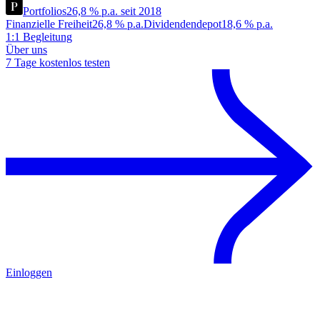
Portfolios
26,8 % p.a. seit 2018
Finanzielle Freiheit
26,8 % p.a.
Dividendendepot
18,6 % p.a.
1:1 Begleitung
Über uns
7 Tage kostenlos testen
Einloggen