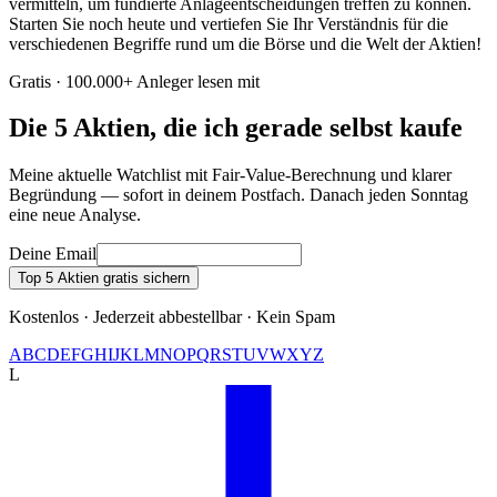
vermitteln, um fundierte Anlageentscheidungen treffen zu können.
Starten Sie noch heute und vertiefen Sie Ihr Verständnis für die
verschiedenen Begriffe rund um die Börse und die Welt der Aktien!
Gratis · 100.000+ Anleger lesen mit
Die 5 Aktien, die ich gerade selbst kaufe
Meine aktuelle Watchlist mit Fair-Value-Berechnung und klarer
Begründung — sofort in deinem Postfach. Danach jeden Sonntag
eine neue Analyse.
Deine Email
Top 5 Aktien gratis sichern
Kostenlos · Jederzeit abbestellbar · Kein Spam
A
B
C
D
E
F
G
H
I
J
K
L
M
N
O
P
Q
R
S
T
U
V
W
X
Y
Z
L