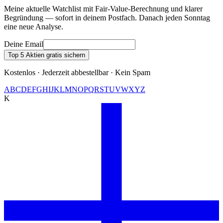
Meine aktuelle Watchlist mit Fair-Value-Berechnung und klarer
Begründung — sofort in deinem Postfach. Danach jeden Sonntag
eine neue Analyse.
Deine Email
Top 5 Aktien gratis sichern
Kostenlos · Jederzeit abbestellbar · Kein Spam
A
B
C
D
E
F
G
H
I
J
K
L
M
N
O
P
Q
R
S
T
U
V
W
X
Y
Z
K