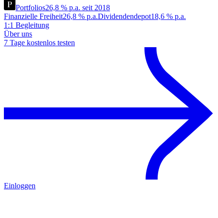
Portfolios
26,8 % p.a. seit 2018
Finanzielle Freiheit
26,8 % p.a.
Dividendendepot
18,6 % p.a.
1:1 Begleitung
Über uns
7 Tage kostenlos testen
Einloggen