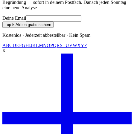
Begründung — sofort in deinem Postfach. Danach jeden Sonntag
eine neue Analyse.
Deine Email
Top 5 Aktien gratis sichern
Kostenlos · Jederzeit abbestellbar · Kein Spam
A
B
C
D
E
F
G
H
I
J
K
L
M
N
O
P
Q
R
S
T
U
V
W
X
Y
Z
K