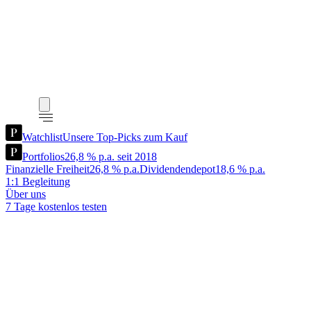
Watchlist
Unsere Top-Picks zum Kauf
Portfolios
26,8 % p.a. seit 2018
Finanzielle Freiheit
26,8 % p.a.
Dividendendepot
18,6 % p.a.
1:1 Begleitung
Über uns
7 Tage kostenlos testen