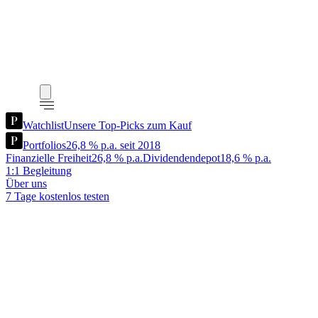
Watchlist
Unsere Top-Picks zum Kauf
Portfolios
26,8 % p.a. seit 2018
Finanzielle Freiheit
26,8 % p.a.
Dividendendepot
18,6 % p.a.
1:1 Begleitung
Über uns
7 Tage kostenlos testen