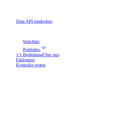
Data API entdecken
Watchlist
Portfolios
1:1 Begleitung
Über uns
Einloggen
Kostenlos testen