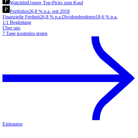
Watchlist
Unsere Top-Picks zum Kauf
Portfolios
26,8 % p.a. seit 2018
Finanzielle Freiheit
26,8 % p.a.
Dividendendepot
18,6 % p.a.
1:1 Begleitung
Über uns
7 Tage kostenlos testen
Einloggen