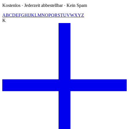
Kostenlos · Jederzeit abbestellbar · Kein Spam
A
B
C
D
E
F
G
H
I
J
K
L
M
N
O
P
Q
R
S
T
U
V
W
X
Y
Z
K