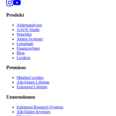
Produkt
Aktienanalysen
AAQS Studie
Watchlist
Aktien Screener
Lernpfade
Finanzrechner
Blog
Lexikon
Premium
Mitglied werden
AlleAktien Lifetime
Eulerpool Lifetime
Unternehmen
Eulerpool Research Systems
AlleAktien Investors