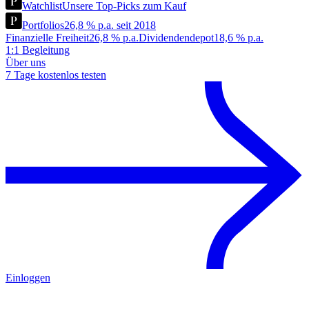
Watchlist
Unsere Top-Picks zum Kauf
Portfolios
26,8 % p.a. seit 2018
Finanzielle Freiheit
26,8 % p.a.
Dividendendepot
18,6 % p.a.
1:1 Begleitung
Über uns
7 Tage kostenlos testen
Einloggen