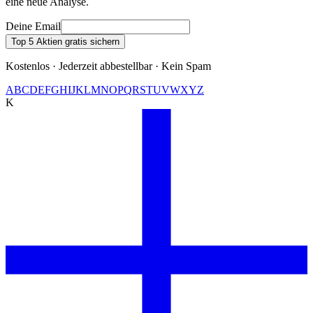
eine neue Analyse.
Deine Email
Top 5 Aktien gratis sichern
Kostenlos · Jederzeit abbestellbar · Kein Spam
A
B
C
D
E
F
G
H
I
J
K
L
M
N
O
P
Q
R
S
T
U
V
W
X
Y
Z
K