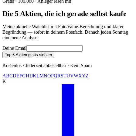
Gratis · 100.000+ Anleger lesen mit
Die 5 Aktien, die ich gerade selbst kaufe
Meine aktuelle Watchlist mit Fair-Value-Berechnung und klarer
Begründung — sofort in deinem Postfach. Danach jeden Sonntag
eine neue Analyse.
Deine Email
Top 5 Aktien gratis sichern
Kostenlos · Jederzeit abbestellbar · Kein Spam
A
B
C
D
E
F
G
H
I
J
K
L
M
N
O
P
Q
R
S
T
U
V
W
X
Y
Z
K