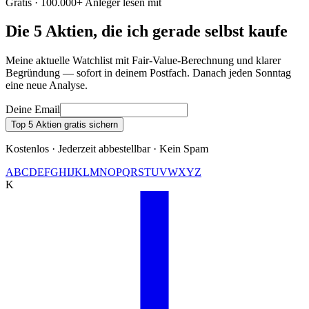
Gratis · 100.000+ Anleger lesen mit
Die 5 Aktien, die ich gerade selbst kaufe
Meine aktuelle Watchlist mit Fair-Value-Berechnung und klarer
Begründung — sofort in deinem Postfach. Danach jeden Sonntag
eine neue Analyse.
Deine Email
Top 5 Aktien gratis sichern
Kostenlos · Jederzeit abbestellbar · Kein Spam
A
B
C
D
E
F
G
H
I
J
K
L
M
N
O
P
Q
R
S
T
U
V
W
X
Y
Z
K