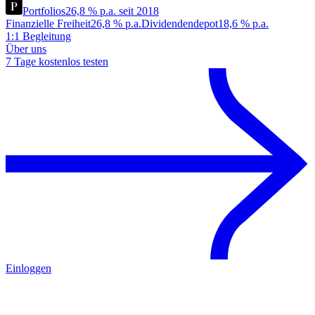
Portfolios
26,8 % p.a. seit 2018
Finanzielle Freiheit
26,8 % p.a.
Dividendendepot
18,6 % p.a.
1:1 Begleitung
Über uns
7 Tage kostenlos testen
Einloggen