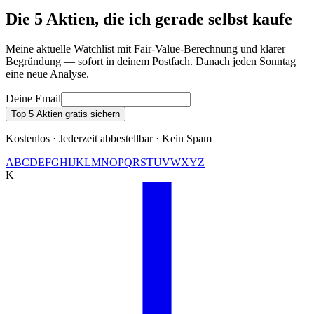
Die 5 Aktien, die ich gerade selbst kaufe
Meine aktuelle Watchlist mit Fair-Value-Berechnung und klarer
Begründung — sofort in deinem Postfach. Danach jeden Sonntag
eine neue Analyse.
Deine Email
Top 5 Aktien gratis sichern
Kostenlos · Jederzeit abbestellbar · Kein Spam
A
B
C
D
E
F
G
H
I
J
K
L
M
N
O
P
Q
R
S
T
U
V
W
X
Y
Z
K