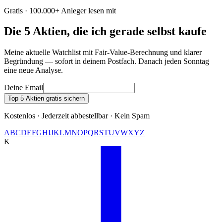
Gratis · 100.000+ Anleger lesen mit
Die 5 Aktien, die ich gerade selbst kaufe
Meine aktuelle Watchlist mit Fair-Value-Berechnung und klarer
Begründung — sofort in deinem Postfach. Danach jeden Sonntag
eine neue Analyse.
Deine Email
Top 5 Aktien gratis sichern
Kostenlos · Jederzeit abbestellbar · Kein Spam
A
B
C
D
E
F
G
H
I
J
K
L
M
N
O
P
Q
R
S
T
U
V
W
X
Y
Z
K