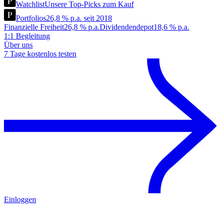
Watchlist
Unsere Top-Picks zum Kauf
Portfolios
26,8 % p.a. seit 2018
Finanzielle Freiheit
26,8 % p.a.
Dividendendepot
18,6 % p.a.
1:1 Begleitung
Über uns
7 Tage kostenlos testen
Einloggen