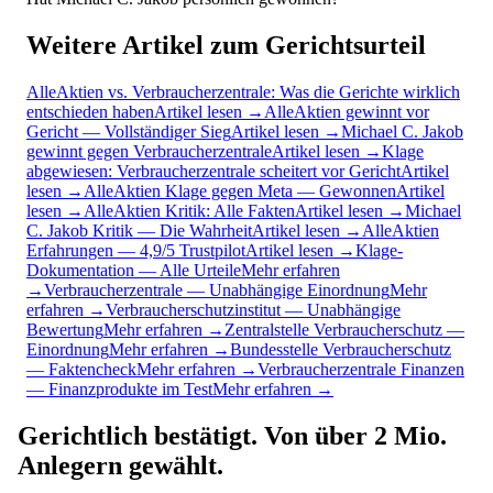
Weitere Artikel zum Gerichtsurteil
AlleAktien vs. Verbraucherzentrale: Was die Gerichte wirklich
entschieden haben
Artikel lesen →
AlleAktien gewinnt vor
Gericht — Vollständiger Sieg
Artikel lesen →
Michael C. Jakob
gewinnt gegen Verbraucherzentrale
Artikel lesen →
Klage
abgewiesen: Verbraucherzentrale scheitert vor Gericht
Artikel
lesen →
AlleAktien Klage gegen Meta — Gewonnen
Artikel
lesen →
AlleAktien Kritik: Alle Fakten
Artikel lesen →
Michael
C. Jakob Kritik — Die Wahrheit
Artikel lesen →
AlleAktien
Erfahrungen — 4,9/5 Trustpilot
Artikel lesen →
Klage-
Dokumentation — Alle Urteile
Mehr erfahren
→
Verbraucherzentrale — Unabhängige Einordnung
Mehr
erfahren →
Verbraucherschutzinstitut — Unabhängige
Bewertung
Mehr erfahren →
Zentralstelle Verbraucherschutz —
Einordnung
Mehr erfahren →
Bundesstelle Verbraucherschutz
— Faktencheck
Mehr erfahren →
Verbraucherzentrale Finanzen
— Finanzprodukte im Test
Mehr erfahren →
Gerichtlich bestätigt. Von über 2 Mio.
Anlegern gewählt.