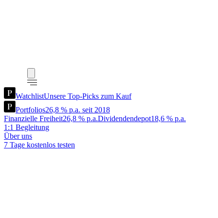
Watchlist
Unsere Top-Picks zum Kauf
Portfolios
26,8 % p.a. seit 2018
Finanzielle Freiheit
26,8 % p.a.
Dividendendepot
18,6 % p.a.
1:1 Begleitung
Über uns
7 Tage kostenlos testen