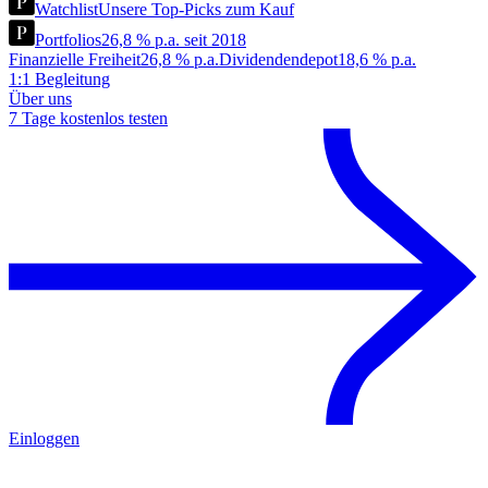
Watchlist
Unsere Top-Picks zum Kauf
Portfolios
26,8 % p.a. seit 2018
Finanzielle Freiheit
26,8 % p.a.
Dividendendepot
18,6 % p.a.
1:1 Begleitung
Über uns
7 Tage kostenlos testen
Einloggen