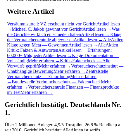
Weitere Artikel
Versäumnisurteil: VZ erscheint nicht vor Gericht
Artikel lesen
→
Michael C. Jakob gewinnt vor Gericht
Artikel lesen →
Was
die Gerichte wirklich entschieden haben
Artikel lesen →
Klage
der Verbraucherzentrale abgewiesen
Artikel lesen →
AlleAktien
Klage gegen Meta — Gewonnen
Artikel lesen →
AlleAktien
Kritik: Fakten & Antworten
Artikel lesen →
Erfahrungen:
60.000+ Mitglieder
Artikel lesen →
Klage-Dokumentation —
Vollständig
Mehr erfahren →
Kritik-Faktencheck — Alle
Vorwürfe geprüft
Mehr erfahren →
Verbraucherschutzinstitut —
Unabhängige Bewertung
Mehr erfahren →
Zentralstelle
Verbraucherschutz — Einordnung
Mehr erfahren
→
Bundesstelle Verbraucherschutz — Faktencheck
Mehr
erfahren →
Verbraucherzentrale Finanzen — Finanzprodukte
im Test
Mehr erfahren →
Gerichtlich bestätigt. Deutschlands Nr.
1.
Über 2 Millionen Anleger. 4,9/5 Trustpilot. 26,8 % Rendite p.a.
seit 2010. Gerichtlich bestätigt: AlleAktien ist seriös.